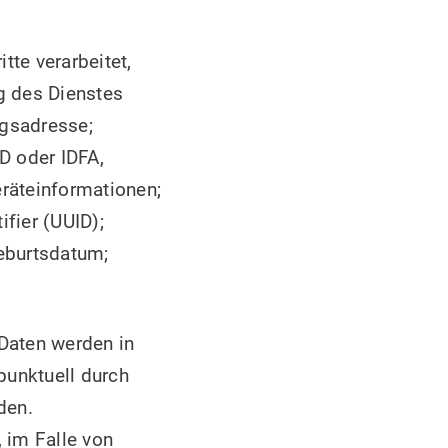
tte verarbeitet,
g des Dienstes
ngsadresse;
D oder IDFA,
eräteinformationen;
fier (UUID);
Geburtsdatum;
 Daten werden in
punktuell durch
den.
 im Falle von