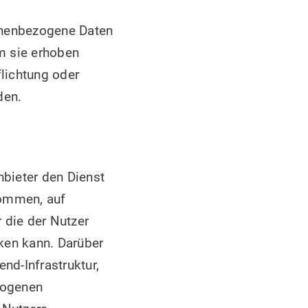
onenbezogene Daten
em sie erhoben
flichtung oder
den.
bieter den Dienst
kommen, auf
 die der Nutzer
cken kann. Darüber
d-Infrastruktur,
zogenen