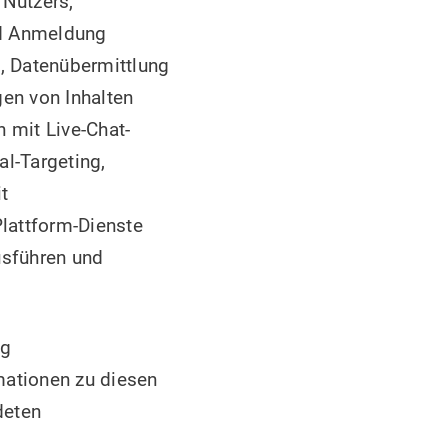
 Nutzers,
nd Anmeldung
k, Datenübermittlung
gen von Inhalten
 mit Live-Chat-
l-Targeting,
t
lattform-Dienste
usführen und
ng
mationen zu diesen
deten