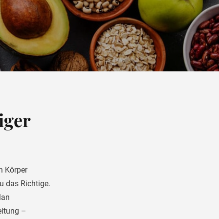
iger
n Körper
u das Richtige.
lan
itung –