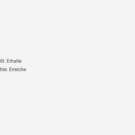
h
lt. Erhalte
te. Erreiche