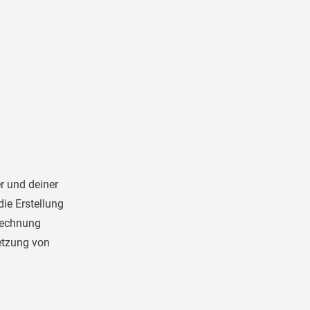
l
r und deiner
die Erstellung
rrechnung
etzung von