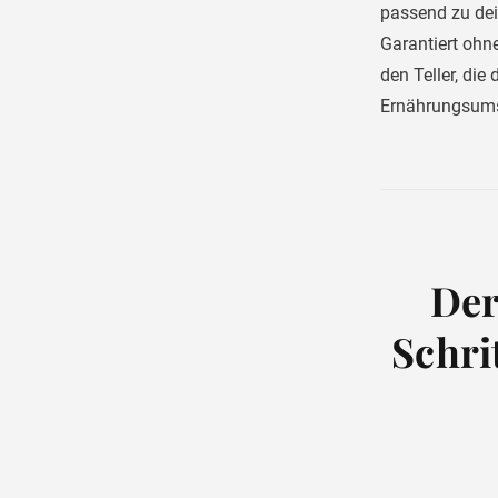
passend zu de
Garantiert ohn
den Teller, di
Ernährungsumst
Der
Schri