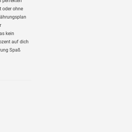
n perfekten
it oder ohne
nährungsplan
r
as kein
ozent auf dich
hrung Spaß